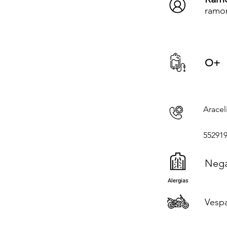
ramo
O+
Aracel
55291
Neg
Alergias
Vesp