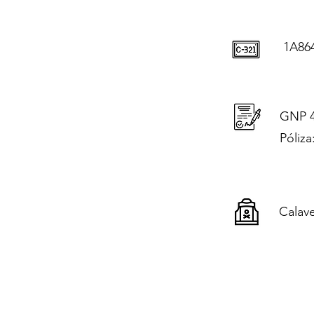
1A86
GNP 4
Póliza
Calave