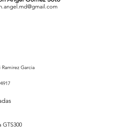
n.angel.md@gmail.com
i Ramirez Garcia
94917
adas
a GTS300