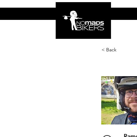
INICIO
NO
< Back
in15
Ramo