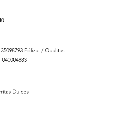
40
35098793 Póliza: / Qualitas
: 040004883
ritas Dulces