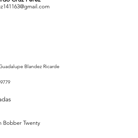
uz141163@gmail.com
Guadalupe Blandez Ricarde
59779
adas
n Bobber Twenty