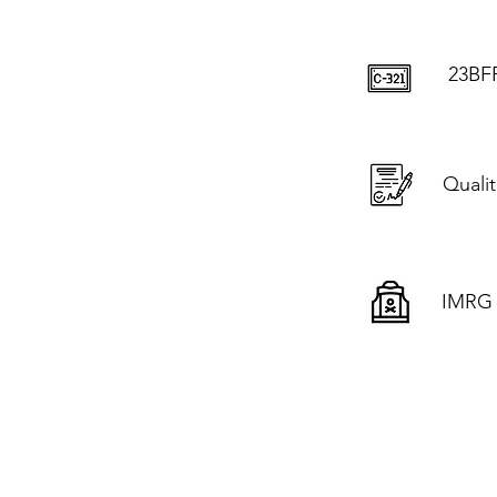
23BF
Qualit
IMRG I