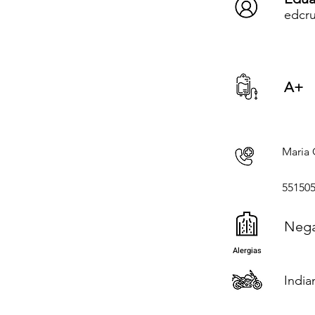
edcr
A+
Maria 
55150
Neg
Alergias
India