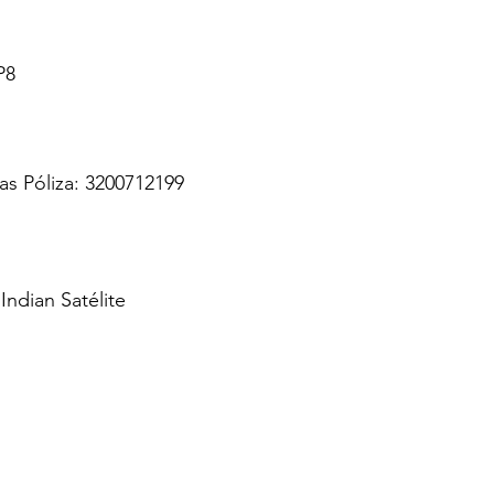
P8
as Póliza: 3200712199
ndian Satélite