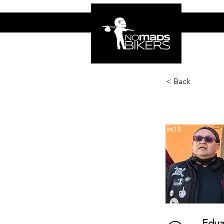
INICIO
NO
< Back
in13
Edua